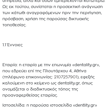
υπηρεσία, αλλά και όσων εμπεριέχονται κατωτέρω.
Ως εκ τούτου, συνίσταται η προσεκτική ανάγνωση
των κάτωθι αναγραφόμενων πριν την περιήγηση,
πρόσβαση, χρήση της παρούσας δικτυακής
τοποθεσίας.
1.1 Έννοιες
Εταιρία: η εταιρία με την επωνυμία «dentality.gr»,
που εδρεύει επί της Πλουτάρχου 4, Αθήνα
(τηλέφωνο επικοινωνίας:
2107257901
), εφεξής
καλούμενη στο κείμενο ως dentality.gr, όπως
ονομάζεται ο διαδικτυακός τόπος της
προαναφερθείσας εταιρίας.
Ιστοσελίδα: η παρούσα ιστοσελίδα «dentlity.gr»